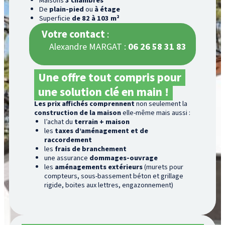
Maisons
3 chambres
De
plain-pied
ou
à étage
Superficie
de 82 à 103 m²
Votre contact
:
Alexandre MARGAT :
06 26 58 31 83
Une offre tout compris pour
une solution clé en main !
Les prix affichés comprennent
non seulement la
construction de la maison
elle-même mais aussi :
l’achat du
terrain
+ maison
les
taxes
d’aménagement et de
raccordement
les
frais de branchement
une assurance
dommages-ouvrage
les
aménagements extérieurs
(murets pour
compteurs, sous-bassement béton et grillage
rigide, boites aux lettres, engazonnement)