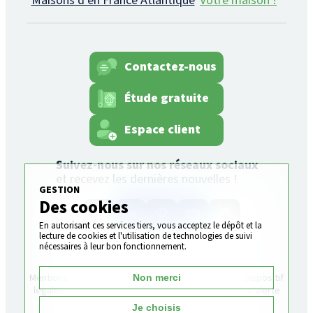
Maisons d’en France Atlantique
Votre maison !
Contactez-nous
Étude gratuite
Espace client
Suivez-nous sur nos réseaux sociaux
et recevez les dernières nouvelles !
GESTION
Des cookies
En autorisant ces services tiers, vous acceptez le dépôt et la
lecture de cookies et l'utilisation de technologies de suivi
nécessaires à leur bon fonctionnement.
Plan
Gestion
Mentions
Politique de
Dispositif
Non merci
du
des
légales
confidentialité
d’alerte
site
cookies
Je choisis