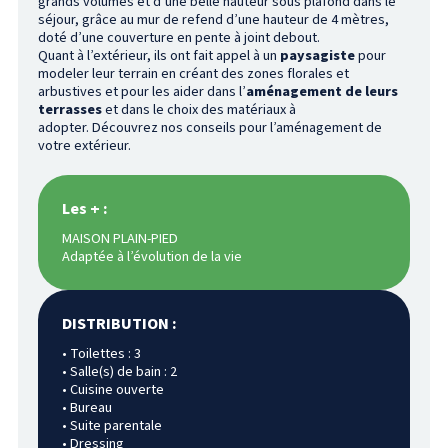
grands volumes et d’une belle hauteur sous plafond dans le
séjour, grâce au mur de refend d’une hauteur de 4 mètres,
doté d’une couverture en pente à joint debout.
Quant à l’extérieur, ils ont fait appel à un
paysagiste
pour
modeler leur terrain en créant des zones florales et
arbustives et pour les aider dans l’
aménagement de leurs
terrasses
et dans le choix des matériaux à
adopter. Découvrez nos conseils pour l’aménagement de
votre extérieur.
Les + :
MAISON PLAIN-PIED
Adaptée à l’évolution de la vie
DISTRIBUTION :
• Toilettes : 3
• Salle(s) de bain : 2
• Cuisine ouverte
• Bureau
• Suite parentale
• Dressing