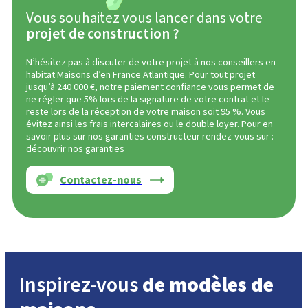
Vous souhaitez vous lancer dans votre
projet de construction ?
N’hésitez pas à discuter de votre projet à nos conseillers en
habitat Maisons d’en France Atlantique. Pour tout projet
jusqu’à 240 000 €, notre paiement confiance vous permet de
ne régler que 5% lors de la signature de votre contrat et le
reste lors de la réception de votre maison soit 95 %. Vous
évitez ainsi les frais intercalaires ou le double loyer. Pour en
savoir plus sur nos garanties constructeur rendez-vous sur :
découvrir nos garanties
Contactez-nous
Inspirez-vous
de modèles de