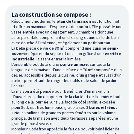
La construction se compose :
Résolument moderne, le
plan de la maison
est fonctionnel
et offre un maximum d’espace et de confort. Elle possède une
vaste entrée avec un dégagement, 3 chambres dont une
suite parentale comprenant un dressing et une salle de bain
avec douche à l’italienne, et également un petit bureau.
La belle pièce de vie de 80 m² comprend une
cuisine semi-
ouverte
séparée du séjour et du salon grâce à une
verrière
industrielle
, laissant entrer la lumière.
L’ensemble est doté d’une
partie annexe
, sur toute la
longueur de la maison d’une surface de 70 m² composée d’un
cellier, accessible depuis la cuisine, d’un garage et aussi d’un
atelier permettant de ranger les outils et le salon de jardin
l’hiver !
La maison a été pensée pour bénéficier d’un maximum
d’ouvertures afin d’apporter de la clarté et de la lumière tout
au long de la journée. Ainsi, la façade côté jardin, exposée
plein Sud, est très lumineuse grâce à ses 3
baies vitrées
:
« Nous voulions de grandes portes fenêtres sur le volume
principal de la maison avec deux terrasses séparées et une
grande pièce à vivre. »
Monsieur Godefroy apprécie le fait de pouvoir bénéficier de