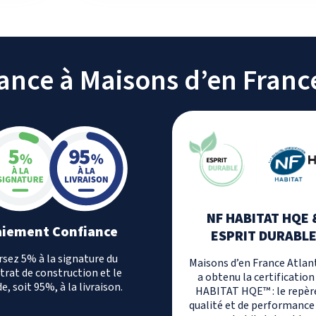
iance à Maisons d’en Franc
NF HABITAT HQE 
aiement Confiance
ESPRIT DURABL
rsez 5% à la signature du
Maisons d’en France Atlan
trat de construction et le
a obtenu la certification
e, soit 95%, à la livraison.
HABITAT HQE™ : le repèr
qualité et de performance