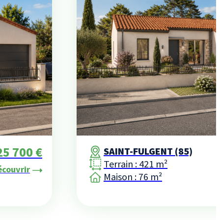
25 700 €
SAINT-FULGENT (85)
Terrain : 421 m²
écouvrir
Maison : 76 m²