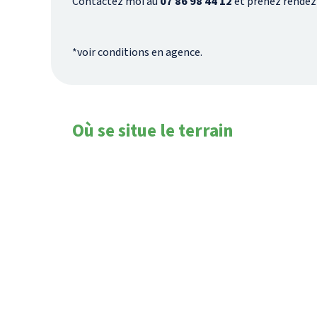
Contactez moi au
07 86 98 44 12
et prenez rendez
*voir conditions en agence.
Où se situe le terrain
Montaigu-Vendée