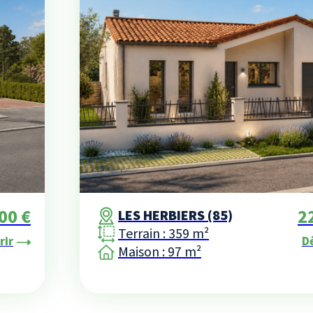
00 €
2
LES HERBIERS (85)
Terrain : 359 m²
rir
D
Maison : 97 m²