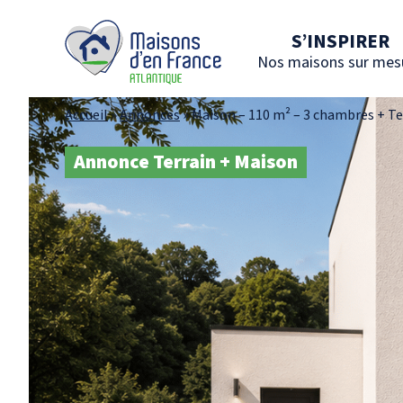
S’INSPIRER
Nos maisons sur mes
Accueil
»
Annonces
»
Maison – 110 m² – 3 chambres + T
Annonce Terrain + Maison