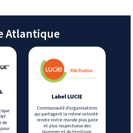
e Atlantique
&
Label LUCIE
E
Communauté d’organisations
tique
qui partagent la même volonté :
 NF
rendre notre monde plus juste
e de
et plus respectueux des
 pour
hommes et du territoire.