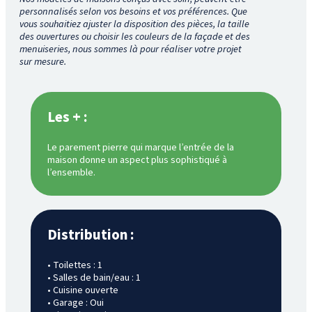
personnalisés selon vos besoins et vos préférences. Que
vous souhaitiez ajuster la disposition des pièces, la taille
des ouvertures ou choisir les couleurs de la façade et des
menuiseries, nous sommes là pour réaliser votre projet
sur mesure.
Les + :
Le parement pierre qui marque l’entrée de la
maison donne un aspect plus sophistiqué à
l’ensemble.
Distribution :
• Toilettes : 1
• Salles de bain/eau : 1
• Cuisine ouverte
• Garage : Oui