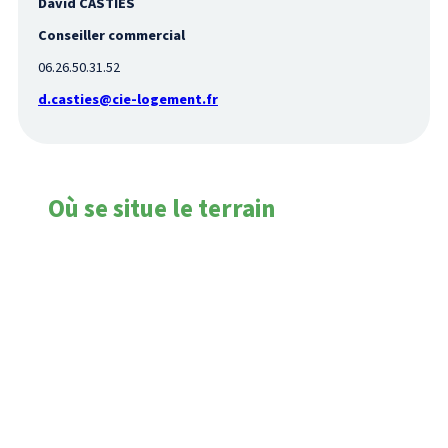
David CASTIES
Conseiller commercial
06.26.50.31.52
d.casties@cie-logement.fr
Où se situe le terrain
La Roche-sur-Yon