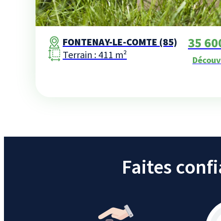
35 600
FONTENAY-LE-COMTE (85)
Terrain : 411 m²
Découv
Faites conf