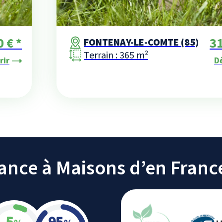
 € *
31
FONTENAY-LE-COMTE (85)
Terrain : 365 m²
rir
D
iance à Maisons d’en Franc