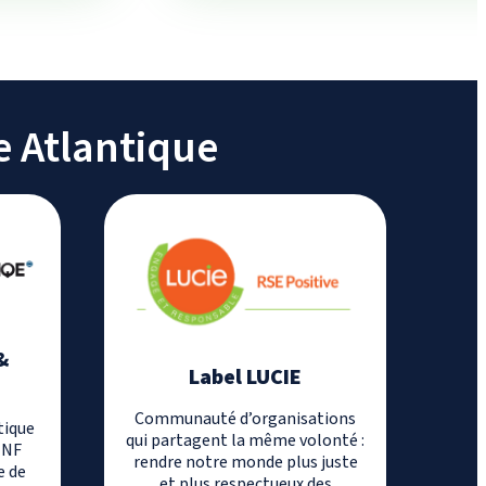
e Atlantique
&
Label LUCIE
E
Communauté d’organisations
tique
qui partagent la même volonté :
 NF
rendre notre monde plus juste
e de
et plus respectueux des