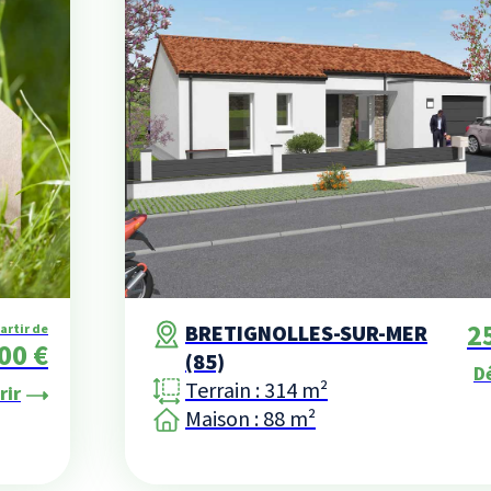
2
BRETIGNOLLES-SUR-MER
partir de
00 €
(85)
D
Terrain : 314 m²
rir
Maison : 88 m²