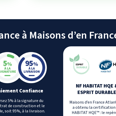
iance à Maisons d’en Franc
NF HABITAT HQE 
aiement Confiance
ESPRIT DURABL
rsez 5% à la signature du
Maisons d’en France Atlan
trat de construction et le
a obtenu la certification
e, soit 95%, à la livraison.
HABITAT HQE™ : le repèr