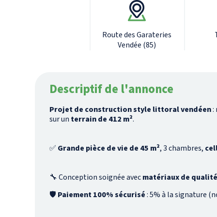
Route des Garateries
Vendée (85)
Descriptif de l'annonce
Projet de construction style littoral vendéen
:
sur un
terrain de 412 m²
.
✅
Grande pièce de vie de 45 m²
, 3 chambres,
cel
🔧 Conception soignée avec
matériaux de qualit
🛡️
Paiement 100% sécurisé
: 5% à la signature (n