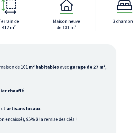
Terrain de
Maison neuve
3 chambr
412 m²
de 101 m²
 maison de 101
m² habitables
avec
garage de 27 m²
,
lier chauffé
.
é
et
artisans locaux
.
on encaissé), 95% à la remise des clés !