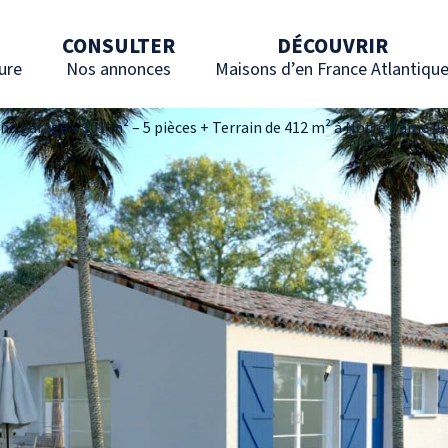
CONSULTER
DÉCOUVRIR
ure
Nos annonces
Maisons d’en France Atlantiqu
nd garage – 101 m² – 5 pièces + Terrain de 412 m² à Notre Dame de