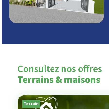
Consultez nos offres
Terrains & maisons
Terrain