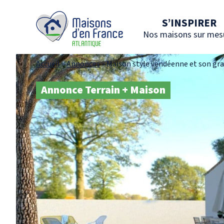
S’INSPIRER
Nos maisons sur mes
Accueil
»
Annonces
»
Maison style vendéenne et son gra
Annonce Terrain + Maison