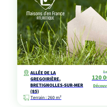
ALLÉE DE LA
À 
120 0
GREGOIRIÈRE,
BRETIGNOLLES-SUR-MER
Découv
(85)
Terrain : 260 m²