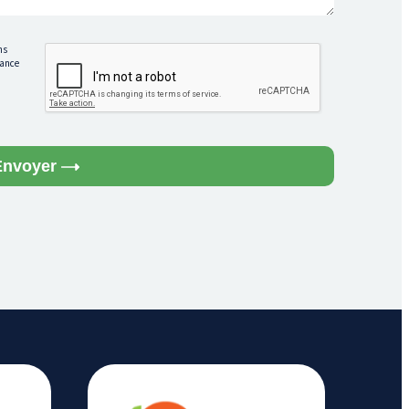
ns
rance
Envoyer