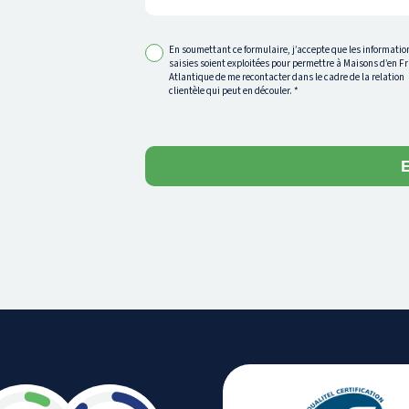
En soumettant ce formulaire, j’accepte que les informatio
saisies soient exploitées pour permettre à Maisons d’en F
Atlantique de me recontacter dans le cadre de la relation
clientèle qui peut en découler.
*