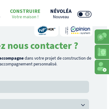
CONSTRUIRE
NÉVOLÉA
e
Votre maison !
Nouveau
1
4
0
a
v
i
s
l
i
e
n
t
2
c
s
z nous contacter ?
s accompagne
dans votre projet de construction de
n accompagnement personnalisé.