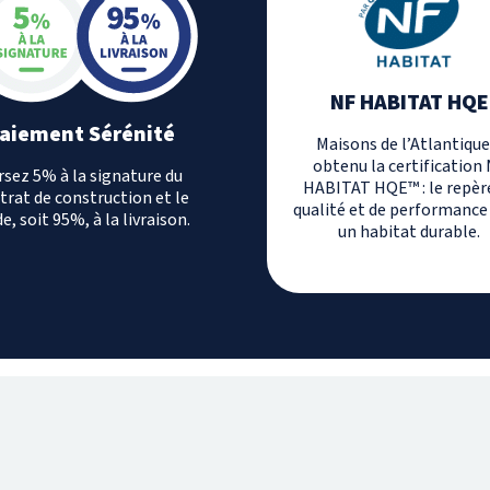
NF HABITAT HQE
aiement Sérénité
Maisons de l’Atlantique
obtenu la certification
rsez 5% à la signature du
HABITAT HQE™ : le repèr
trat de construction et le
qualité et de performance
e, soit 95%, à la livraison.
un habitat durable.