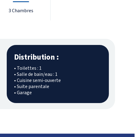
3 Chambres
Distribution :
• Toilettes : 1
• Salle de bain/eau : 1
• Cuisine semi-ouverte
• Suite parentale
• Garage