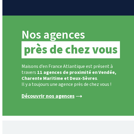
Nos agences
près de chez vous
Maisons d’en France Atlantique est présent à
travers
11 agences de proximité en Vendée,
Charente Maritime et Deux-Sèvres
.
Il y a toujours une agence près de chez vous !
Découvrir nos agences