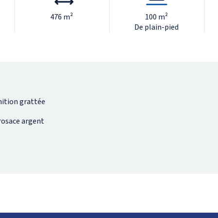
476 m²
100 m²
De plain-pied
nition grattée
 rosace argent