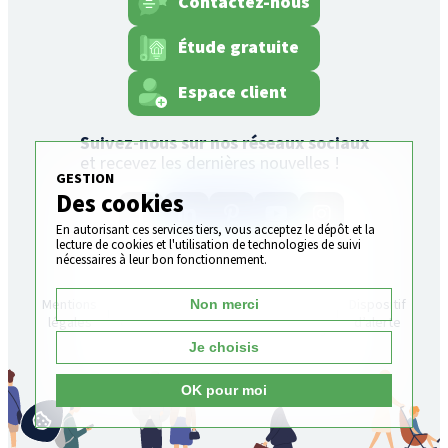
Contactez-nous
Étude gratuite
Espace client
Suivez-nous sur nos réseaux sociaux
et recevez les dernières nouvelles !
GESTION
Des cookies
En autorisant ces services tiers, vous acceptez le dépôt et la
lecture de cookies et l'utilisation de technologies de suivi
nécessaires à leur bon fonctionnement.
Plan
Gestion
Mentions
Politique de
Dispositif
Non merci
du
des
légales
confidentialité
d’alerte
site
cookies
Je choisis
OK pour moi