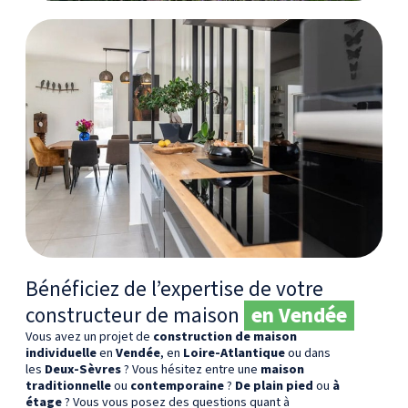
Bénéficiez de l’expertise de votre
constructeur de maison
en Vendée
Vous avez un projet de
construction de maison
individuelle
en
Vendée
, en
Loire-Atlantique
ou dans
les
Deux-Sèvres
? Vous hésitez entre une
maison
traditionnelle
ou
contemporaine
?
De plain pied
ou
à
étage
? Vous vous posez des questions quant à