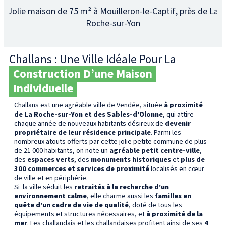
Jolie maison de 75 m² à Mouilleron-le-Captif, près de La
C
n
Roche-sur-Yon
Challans : Une Ville Idéale Pour La
Construction D’une Maison
Individuelle
Challans est une agréable ville de Vendée, située
à proximité
de La Roche-sur-Yon et des Sables-d’Olonne
, qui attire
chaque année de nouveaux habitants désireux de
devenir
propriétaire de leur résidence principale
. Parmi les
nombreux atouts offerts par cette jolie petite commune de plus
de 21 000 habitants, on note un
agréable petit centre-ville
,
des
espaces verts
, des
monuments historiques
et
plus de
300 commerces et services de proximité
localisés en cœur
de ville et en périphérie.
Si la ville séduit les
retraités à la recherche d’un
environnement calme
, elle charme aussi les
familles en
quête d’un cadre de vie de qualité
, doté de tous les
équipements et structures nécessaires, et
à proximité de la
mer
. Les challandais et les challandaises profitent ainsi de ses
4