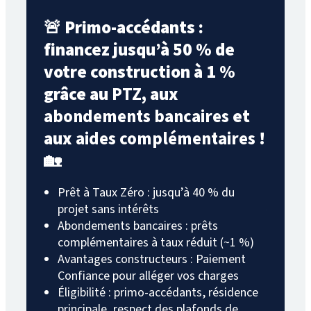
🚨 Primo-accédants :
PRÊT 
financez jusqu’à 50 % de
taux
votre construction à 1 %
💼
Sans
statut d
grâce au
PTZ
, aux
accédan
abondements bancaires
et
aux
aides complémentaires
!
Cette ai
réduire 
🏡
faciliter
Prêt à Taux Zéro : jusqu’à 40 % du
🏠
Offr
projet sans intérêts
Vendée 
Abondements bancaires : prêts
complémentaires à taux réduit (~1 %)
Cliquez 
Avantages constructeurs : Paiement
Confiance pour alléger vos charges
Éligibilité : primo-accédants, résidence
principale, respect des plafonds de